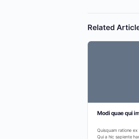
Related Articl
Modi quae qui i
Quisquam ratione ex 
Qui a hic sapiente har