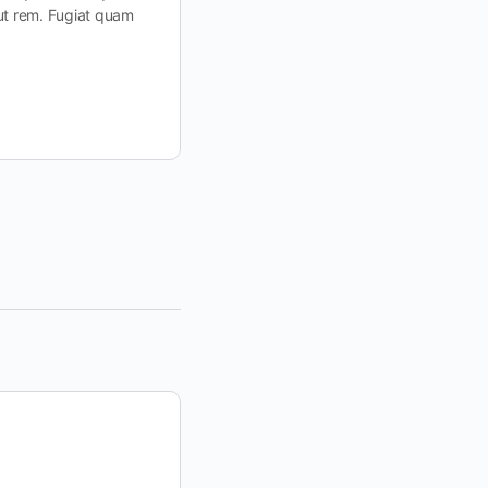
ut rem. Fugiat quam
Rerum soluta.
Ipsum facilis.
GEO my WP
October 26, 2022