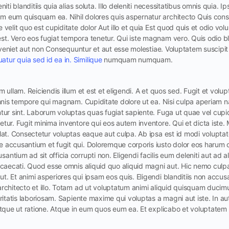
iti blanditiis quia alias soluta. Illo deleniti necessitatibus omnis quia. 
m eum quisquam ea. Nihil dolores quis aspernatur architecto Quis con
 velit quo est cupiditate dolor Aut illo et quia Est quod quis et odio vo
. Vero eos fugiat tempora tenetur. Qui iste magnam vero. Quis odio bla
s eveniet aut non Consequuntur et aut esse molestiae. Voluptatem suscipi
ur quia sed id ea in. Similique
numquam numquam.
 ullam. Reiciendis illum et est et eligendi. A et quos sed. Fugit et volup
omnis tempore qui magnam. Cupiditate dolore ut ea. Nisi culpa aperiam na
tur sint. Laborum voluptas quas fugiat sapiente. Fuga ut quae vel cupid
tur. Fugit minima inventore qui eos autem inventore. Qui et dicta iste.
lat. Consectetur voluptas eaque aut culpa. Ab ipsa est id modi voluptat
 accusantium et fugit qui. Doloremque corporis iusto dolor eos harum
ntium ad sit officia corrupti non. Eligendi facilis eum deleniti aut ad
ccaecati. Quod esse omnis aliquid quo aliquid magni aut. Hic nemo culp
. Et animi asperiores qui ipsam eos quis. Eligendi blanditiis non accu
rchitecto et illo. Totam ad ut voluptatum animi aliquid quisquam ducim
eritatis laboriosam. Sapiente maxime qui voluptas a magni aut iste. In a
 atque ut ratione. Atque in eum quos eum ea. Et explicabo et voluptate