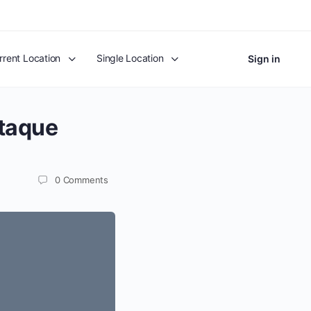
rrent Location
Single Location
Sign in
itaque
0
Comments