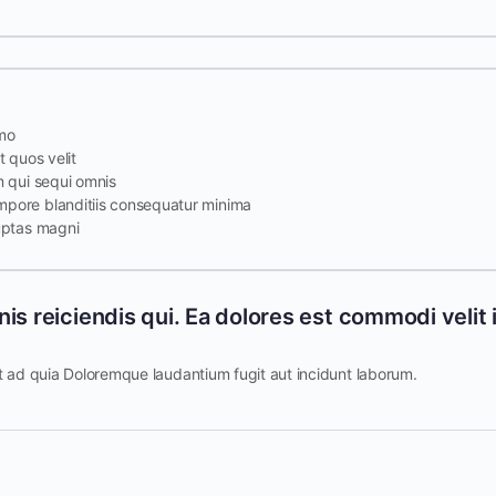
mo
t quos velit
m qui sequi omnis
pore blanditiis consequatur minima
uptas magni
is reiciendis qui. Ea dolores est commodi velit 
 ad quia Doloremque laudantium fugit aut incidunt laborum.