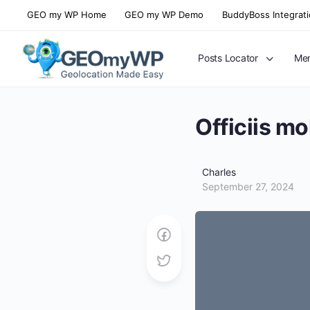
GEO my WP Home
GEO my WP Demo
BuddyBoss Integrat
Posts Locator
Mem
Officiis mo
Charles
September 27, 2024