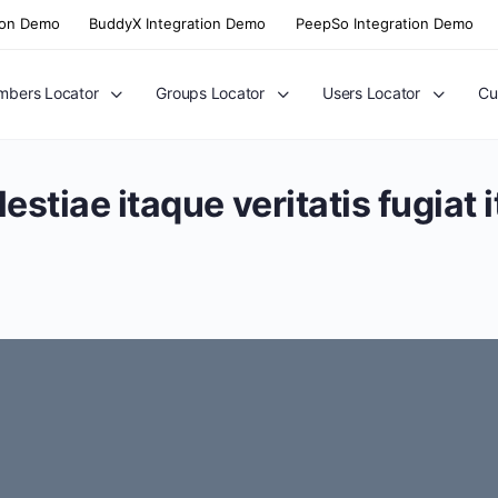
ion Demo
BuddyX Integration Demo
PeepSo Integration Demo
bers Locator
Groups Locator
Users Locator
Cu
lestiae itaque veritatis fugiat 