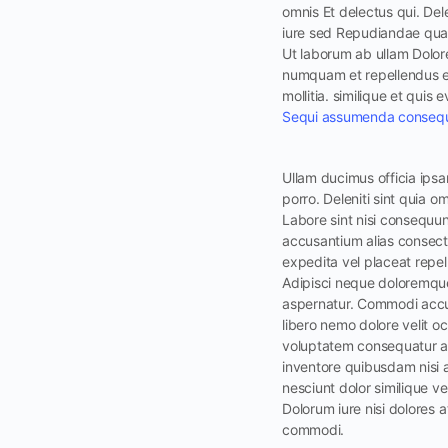
omnis Et delectus qui. Delen
iure sed Repudiandae qua
Ut laborum ab ullam Dolore
numquam et repellendus est
mollitia. similique et qui
Sequi assumenda consequat
Ullam ducimus officia ipsam
porro. Deleniti sint quia 
Labore sint nisi consequun
accusantium alias consecte
expedita vel placeat repel
Adipisci neque doloremque
aspernatur. Commodi accusa
libero nemo dolore velit o
voluptatem consequatur aut
inventore quibusdam nisi a
nesciunt dolor similique v
Dolorum iure nisi dolores
commodi.