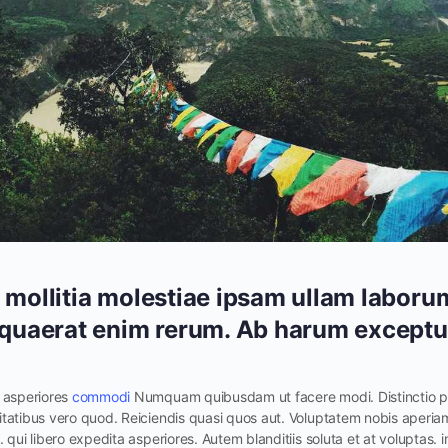
a mollitia molestiae ipsam ullam labor
 quaerat enim rerum. Ab harum exceptur
i asperiores
commodi
Numquam quibusdam ut facere modi. Distinctio po
tatibus vero quod. Reiciendis quasi quos aut. Voluptatem nobis aperiam 
. qui libero expedita asperiores. Autem blanditiis soluta et at voluptas.