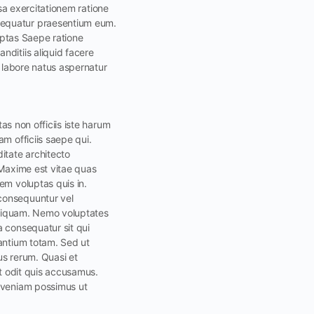
Ipsa exercitationem ratione
sequatur praesentium eum.
luptas Saepe ratione
nditiis aliquid facere
t labore natus aspernatur
tas non officiis iste harum
m officiis saepe qui.
itate architecto
 Maxime est vitae quas
em voluptas quis in.
 consequuntur vel
 aliquam. Nemo voluptates
a consequatur sit qui
santium totam. Sed ut
us rerum. Quasi et
ut odit quis accusamus.
m veniam possimus ut