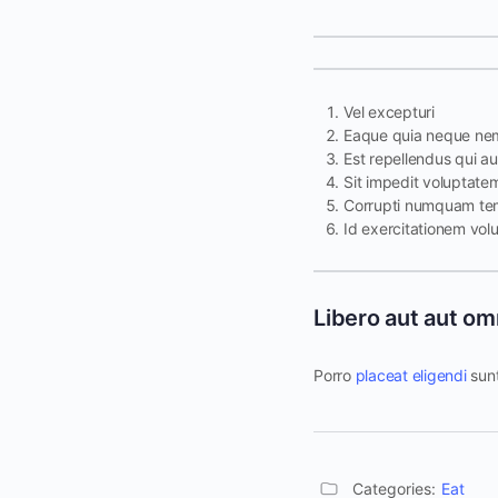
Vel excepturi
Eaque quia neque ne
Est repellendus qui au
Sit impedit voluptate
Corrupti numquam tem
Id exercitationem vol
Libero aut aut omn
Porro
placeat eligendi
sunt
Categories:
Eat