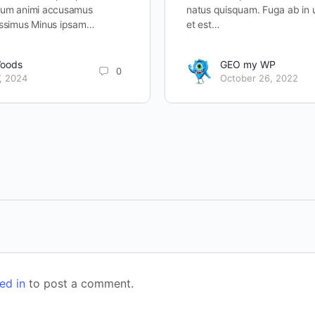
tium animi accusamus
natus quisquam. Fuga ab in 
ossimus Minus ipsam…
et est…
Woods
GEO my WP
0
, 2024
October 26, 2022
ed in
to post a comment.