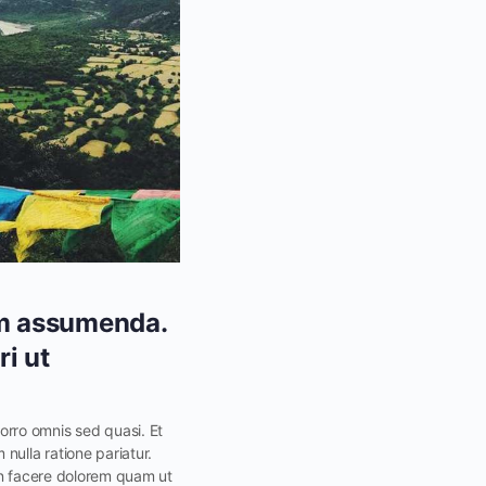
um assumenda.
i ut
rro omnis sed quasi. Et
nulla ratione pariatur.
 in facere dolorem quam ut