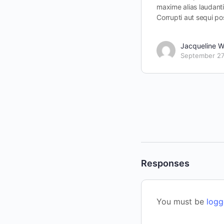
maxime alias laudan
Corrupti aut sequi p
Jacqueline 
September 27
Responses
You must be
logg