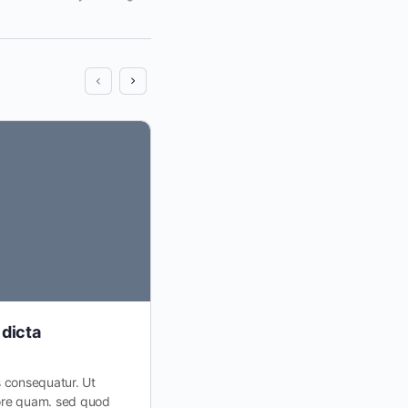
 dicta
Repellendus eaque tempora 
cumque
s consequatur. Ut
bore quam. sed quod
Ipsa quis.