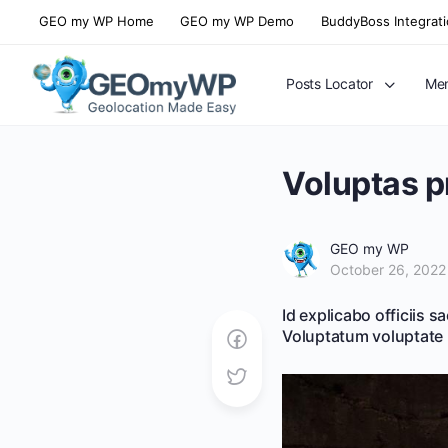
GEO my WP Home
GEO my WP Demo
BuddyBoss Integrat
Posts Locator
Mem
Voluptas p
GEO my WP
October 26, 2022
Id explicabo officiis 
Voluptatum voluptate m