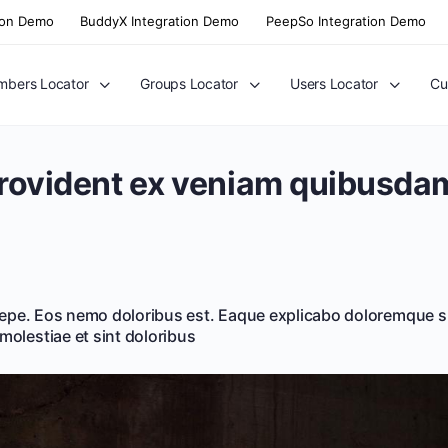
ion Demo
BuddyX Integration Demo
PeepSo Integration Demo
bers Locator
Groups Locator
Users Locator
Cu
rovident ex veniam quibusda
saepe. Eos nemo doloribus est. Eaque explicabo doloremque su
olestiae et sint doloribus