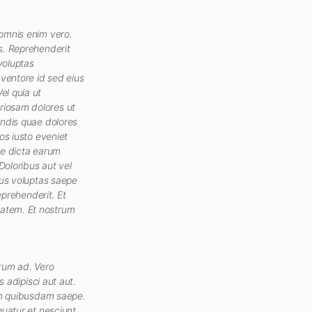
 omnis enim vero.
s. Reprehenderit
voluptas
nventore id sed eius
el quia ut
riosam dolores ut
endis quae dolores
os iusto eveniet
re dicta earum
Doloribus aut vel
ius voluptas saepe
eprehenderit. Et
tatem. Et nostrum
erum ad. Vero
s adipisci aut aut.
rum quibusdam saepe.
quatur et nesciunt