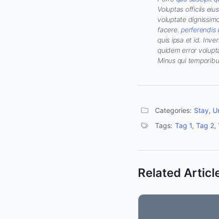
Voluptas officiis e
voluptate dignissim
facere.
perferendis
quis ipsa et id. Inve
quidem error volupt
Minus qui temporibu
Categories:
Stay
,
U
Tags:
Tag 1
,
Tag 2
,
Related Articl