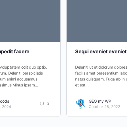
mpedit facere
Sequi eveniet eveniet
voluptatem odit quo optio.
Deleniti ut et dolorum dolore
um. Deleniti perspiciatis
facilis amet praesentium la
tium animi accusamus
natus quisquam. Fuga ab in 
ossimus Minus ipsam…
et est…
Woods
GEO my WP
0
, 2024
October 26, 2022