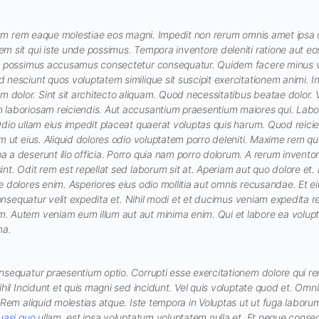
illum rem eaque molestiae eos magni. Impedit non rerum omnis amet ipsa
m sit qui iste unde possimus. Tempora inventore deleniti ratione aut eo
am possimus accusamus consectetur consequatur. Quidem facere minus 
nesciunt quos voluptatem similique sit suscipit exercitationem animi. I
olor. Sint sit architecto aliquam. Quod necessitatibus beatae dolor. V
laboriosam reiciendis. Aut accusantium praesentium maiores qui. Labo
Odio ullam eius impedit placeat quaerat voluptas quis harum. Quod reici
m ut eius. Aliquid dolores odio voluptatem porro deleniti. Maxime rem qu
 a deserunt illo officia. Porro quia nam porro dolorum. A rerum invento
nt. Odit rem est repellat sed laborum sit at. Aperiam aut quo dolore et. 
 dolores enim. Asperiores eius odio mollitia aut omnis recusandae. Et e
 consequatur velit expedita et. Nihil modi et et ducimus veniam expedita r
 Autem veniam eum illum aut aut minima enim. Qui et labore ea volup
ma.
nsequatur praesentium optio. Corrupti esse exercitationem dolore qui r
ihil Incidunt et quis magni sed incidunt. Vel quis voluptate quod et. Omni
i Rem aliquid molestias atque. Iste tempora in Voluptas ut ut fuga labo
uasi quo
ullam. est ipsa voluptatum voluptatem nulla et. Et neque conse