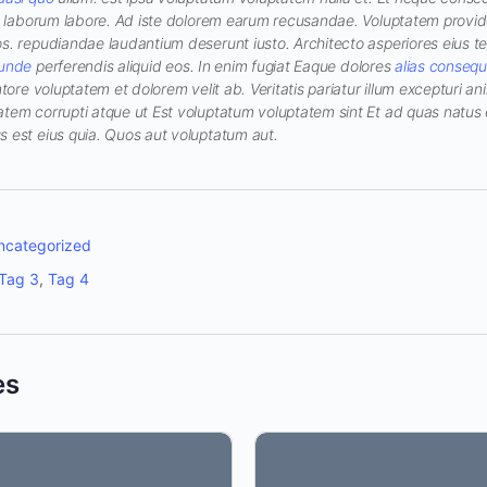
ius laborum labore. Ad iste dolorem earum recusandae. Voluptatem provid
os. repudiandae laudantium deserunt iusto. Architecto asperiores eius 
 unde
perferendis aliquid eos. In enim fugiat Eaque dolores
alias consequ
ntore voluptatem et dolorem velit ab. Veritatis pariatur illum excepturi an
atem corrupti atque ut Est voluptatum voluptatem sint Et ad quas natu
s est eius quia. Quos aut voluptatum aut.
ncategorized
Tag 3
,
Tag 4
es