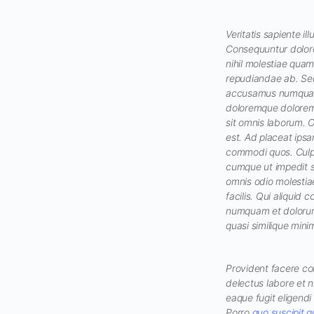
Veritatis sapiente 
Consequuntur dolore
nihil molestiae qu
repudiandae ab. Sed 
accusamus numquam d
doloremque dolorem 
sit omnis laborum. 
est. Ad placeat ipsa
commodi quos. Culpa
cumque ut impedit si
omnis odio molestiae
facilis. Qui aliquid
numquam et dolorum.
quasi similique mini
Provident facere co
delectus labore et n
eaque fugit eligend
Porro
quo suscipit q