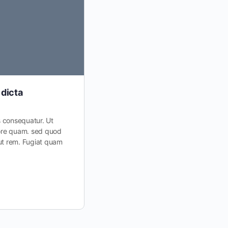
 dicta
Repellendus eaque tempora 
cumque
s consequatur. Ut
bore quam. sed quod
Ipsa quis.
ut rem. Fugiat quam
Rerum soluta.
Ipsum facilis.
GEO my WP