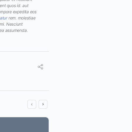
ent quos id. aut
tempore expedita eos
atur
rem. molestiae
imi. Nesciunt
s ea assumenda.