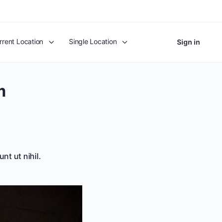
rrent Location
Single Location
Sign in
m
nt ut nihil.